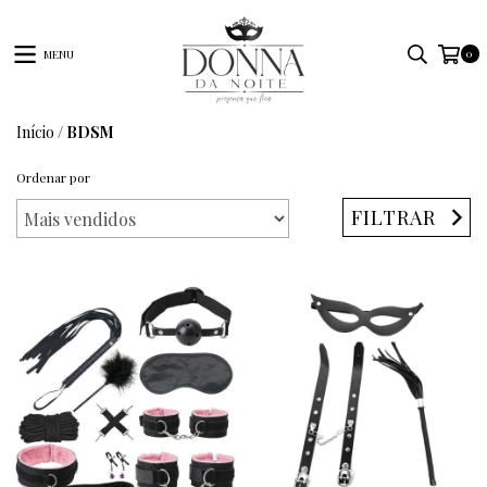
0
MENU
Início
/
BDSM
Ordenar por
FILTRAR